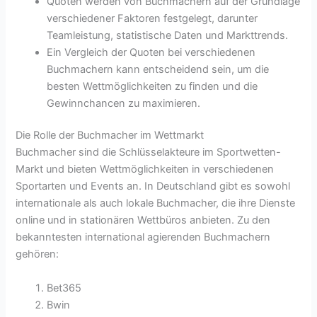
Quoten werden von Buchmachern auf der Grundlage
verschiedener Faktoren festgelegt, darunter
Teamleistung, statistische Daten und Markttrends.
Ein Vergleich der Quoten bei verschiedenen
Buchmachern kann entscheidend sein, um die
besten Wettmöglichkeiten zu finden und die
Gewinnchancen zu maximieren.
Die Rolle der Buchmacher im Wettmarkt
Buchmacher sind die Schlüsselakteure im Sportwetten-
Markt und bieten Wettmöglichkeiten in verschiedenen
Sportarten und Events an. In Deutschland gibt es sowohl
internationale als auch lokale Buchmacher, die ihre Dienste
online und in stationären Wettbüros anbieten. Zu den
bekanntesten international agierenden Buchmachern
gehören:
Bet365
Bwin