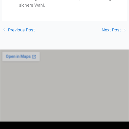
sichere Wahl.
←
Previous Post
Next Post
→