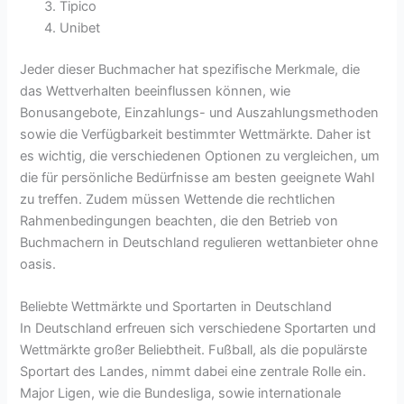
Tipico
Unibet
Jeder dieser Buchmacher hat spezifische Merkmale, die
das Wettverhalten beeinflussen können, wie
Bonusangebote, Einzahlungs- und Auszahlungsmethoden
sowie die Verfügbarkeit bestimmter Wettmärkte. Daher ist
es wichtig, die verschiedenen Optionen zu vergleichen, um
die für persönliche Bedürfnisse am besten geeignete Wahl
zu treffen. Zudem müssen Wettende die rechtlichen
Rahmenbedingungen beachten, die den Betrieb von
Buchmachern in Deutschland regulieren wettanbieter ohne
oasis.
Beliebte Wettmärkte und Sportarten in Deutschland
In Deutschland erfreuen sich verschiedene Sportarten und
Wettmärkte großer Beliebtheit. Fußball, als die populärste
Sportart des Landes, nimmt dabei eine zentrale Rolle ein.
Major Ligen, wie die Bundesliga, sowie internationale