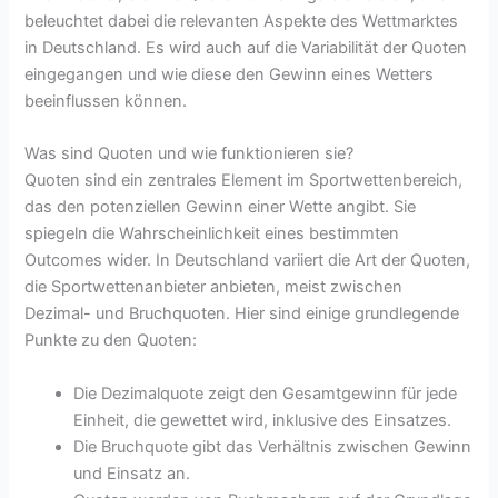
beleuchtet dabei die relevanten Aspekte des Wettmarktes
in Deutschland. Es wird auch auf die Variabilität der Quoten
eingegangen und wie diese den Gewinn eines Wetters
beeinflussen können.
Was sind Quoten und wie funktionieren sie?
Quoten sind ein zentrales Element im Sportwettenbereich,
das den potenziellen Gewinn einer Wette angibt. Sie
spiegeln die Wahrscheinlichkeit eines bestimmten
Outcomes wider. In Deutschland variiert die Art der Quoten,
die Sportwettenanbieter anbieten, meist zwischen
Dezimal- und Bruchquoten. Hier sind einige grundlegende
Punkte zu den Quoten:
Die Dezimalquote zeigt den Gesamtgewinn für jede
Einheit, die gewettet wird, inklusive des Einsatzes.
Die Bruchquote gibt das Verhältnis zwischen Gewinn
und Einsatz an.