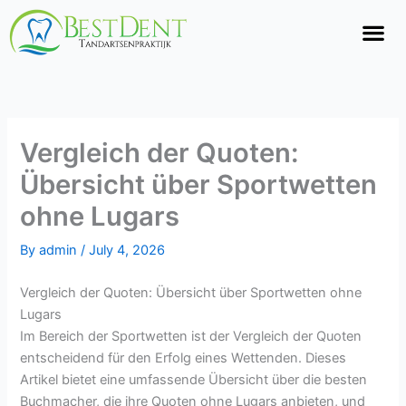
Skip
to
content
Patiënt wo
Vergleich der Quoten:
Übersicht über Sportwetten
ohne Lugars
By
admin
/
July 4, 2026
Vergleich der Quoten: Übersicht über Sportwetten ohne
Lugars
Im Bereich der Sportwetten ist der Vergleich der Quoten
entscheidend für den Erfolg eines Wettenden. Dieses
Artikel bietet eine umfassende Übersicht über die besten
Buchmacher, die ihre Quoten ohne Lugars anbieten, und