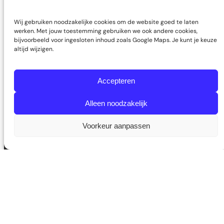
Wij gebruiken noodzakelijke cookies om de website goed te laten
werken. Met jouw toestemming gebruiken we ook andere cookies,
bijvoorbeeld voor ingesloten inhoud zoals Google Maps. Je kunt je keuze
altijd wijzigen.
Uw vertrouwde
tandarts in
Accepteren
Schiedam en
Alleen noodzakelijk
omgeving
Voorkeur aanpassen
Bekijk onze behandelingen
Inschrijven als nieuwe patiënt