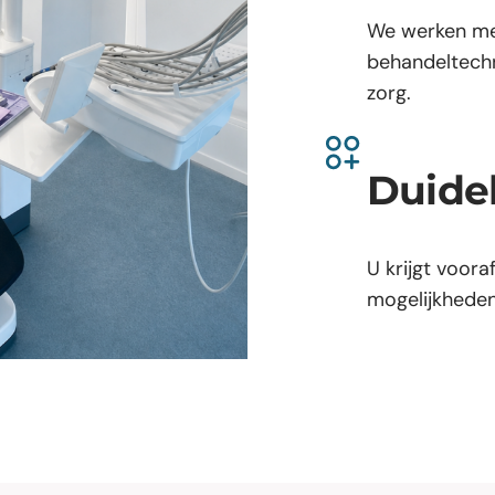
We werken me
behandeltech
zorg.
Duidel
U krijgt voora
mogelijkheden