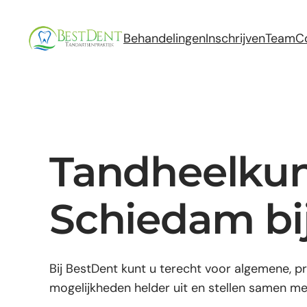
Ga
naar
Behandelingen
Inschrijven
Team
C
de
inhoud
Tandheelkun
Schiedam bi
Bij BestDent kunt u terecht voor algemene, p
mogelijkheden helder uit en stellen samen m