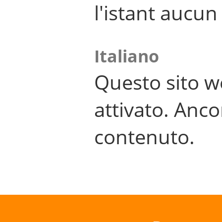
l'istant aucu
Italiano
Questo sito w
attivato. Anco
contenuto.