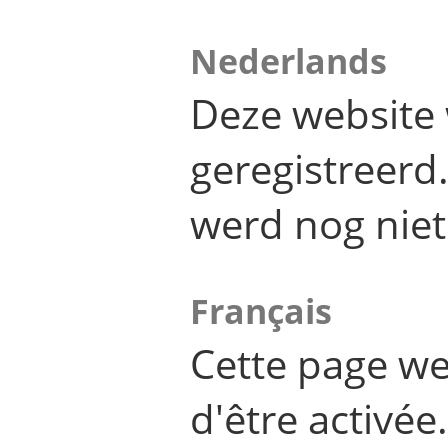
Nederlands
Deze website 
geregistreer
werd nog niet
Français
Cette page we
d'être activée.