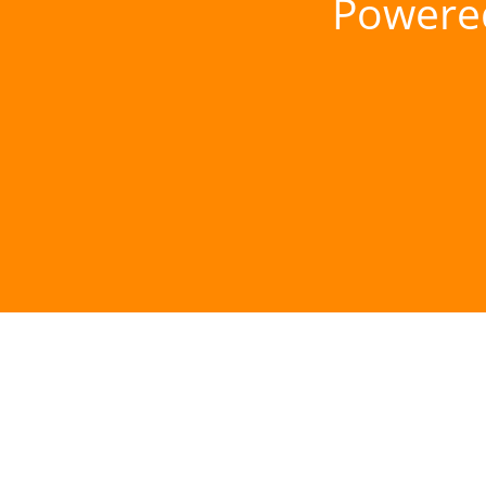
Powere